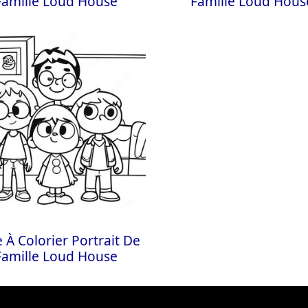
Famille Loud House
Famille Loud Hous
 À Colorier Portrait De
Famille Loud House