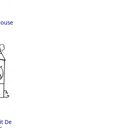
House
it De