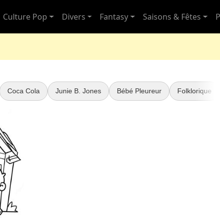
Culture Pop
Divers
Fantasy
Saisons & Fêtes
P
Coca Cola
Junie B. Jones
Bébé Pleureur
Folklorique