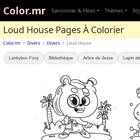
Color.mr
Saisonnier & Fêtes
Thèmes
Sty
Loud House Pages À Colorier
Color.mr
Divers
Divers
Loud House
Lankybox Foxy
Bibliothèque
Arbre de Jesse
Lapin de