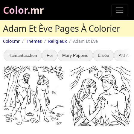
Color.mr
Adam Et Ève Pages À Colorier
Color.mr
Thèmes
Religieux
Adam Et Ève
Hamantaschen
Foi
Mary Poppins
Élisée
Aïd Al-