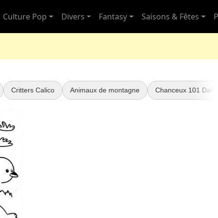
Culture Pop
Divers
Fantasy
Saisons & Fêtes
P
Critters Calico
Animaux de montagne
Chanceux 101 Dalm