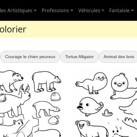
les Artistiques
Professions
Véhicules
Fantaisie
olorier
Courage le chien peureux
Tortue Alligator
Animal des bois