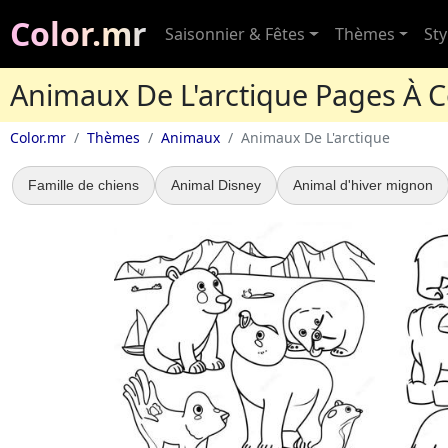
Color.mr
Saisonnier & Fêtes
Thèmes
Sty
Animaux De L'arctique Pages À C
Color.mr
Thèmes
Animaux
Animaux De L'arctique
Famille de chiens
Animal Disney
Animal d'hiver mignon