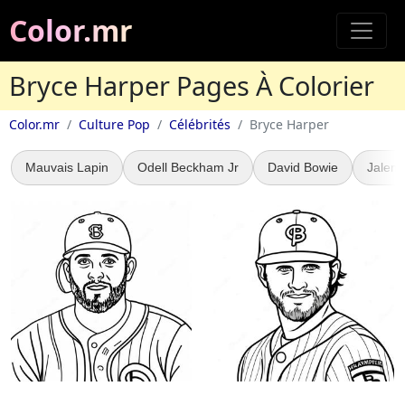
Color.mr
Bryce Harper Pages À Colorier
Color.mr
Culture Pop
Célébrités
Bryce Harper
Mauvais Lapin
Odell Beckham Jr
David Bowie
Jalen