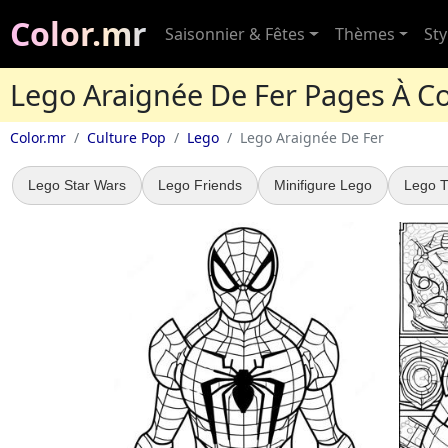
Color.mr
Saisonnier & Fêtes
Thèmes
Sty
Lego Araignée De Fer Pages À Co
Color.mr
Culture Pop
Lego
Lego Araignée De Fer
Lego Star Wars
Lego Friends
Minifigure Lego
Lego T