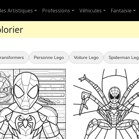
les Artistiques
Professions
Véhicules
Fantaisie
lorier
ransformers
Personne Lego
Voiture Lego
Spiderman Leg