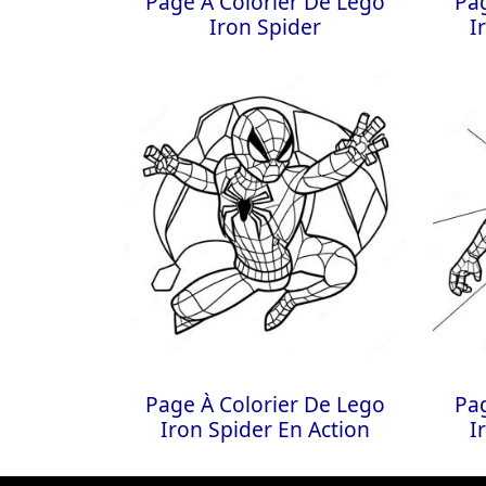
Page À Colorier De Lego
Pag
Iron Spider
I
Page À Colorier De Lego
Pag
Iron Spider En Action
I