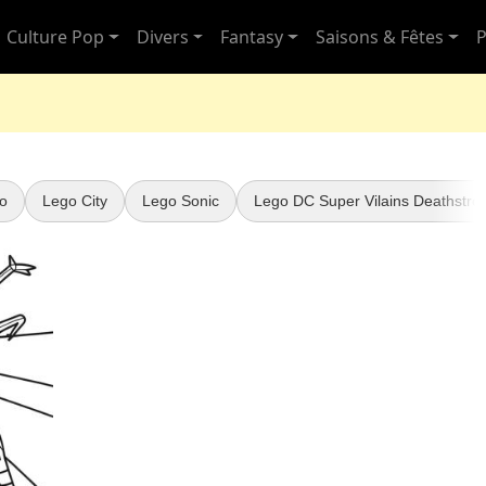
Culture Pop
Divers
Fantasy
Saisons & Fêtes
P
o
Lego City
Lego Sonic
Lego DC Super Vilains Deathstro