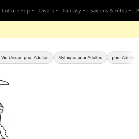
Culture Pop
Divers
Fantasy
Saisons & Fêtes
P
 Vie Unique pour Adultes
Mythique pour Adultes
pour Adultes