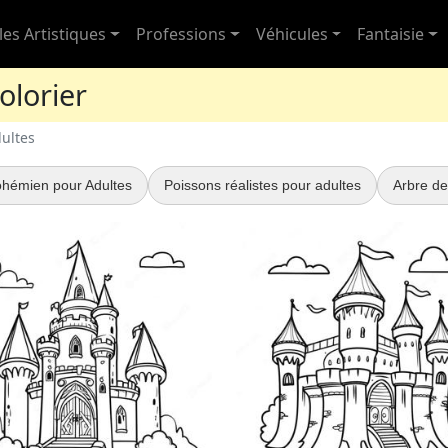
les Artistiques
Professions
Véhicules
Fantaisie
olorier
ultes
Bohémien pour Adultes
Poissons réalistes pour adultes
Arbre de