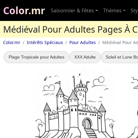
Color.mr
Saisonnier & Fêtes
Thèmes
Sty
Médiéval Pour Adultes Pages À C
Color.mr
Intérêts Spéciaux
Pour Adultes
Médiéval Pour Ad
Plage Tropicale pour Adultes
XXX Adulte
Soleil et Lune 