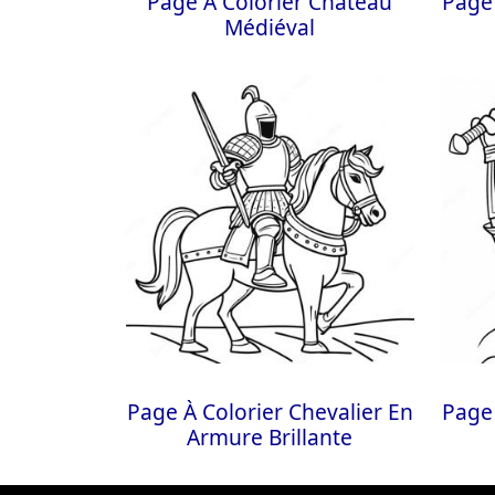
Page À Colorier Château
Page 
Médiéval
Page À Colorier Chevalier En
Page 
Armure Brillante