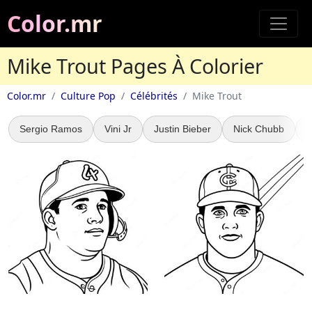
Color.mr
Mike Trout Pages À Colorier
Color.mr
Culture Pop
Célébrités
Mike Trout
Sergio Ramos
Vini Jr
Justin Bieber
Nick Chubb
M