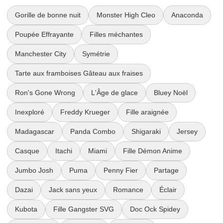
Gorille de bonne nuit
Monster High Cleo
Anaconda
Poupée Effrayante
Filles méchantes
Manchester City
Symétrie
Tarte aux framboises Gâteau aux fraises
Ron's Gone Wrong
L'Âge de glace
Bluey Noël
Inexploré
Freddy Krueger
Fille araignée
Madagascar
Panda Combo
Shigaraki
Jersey
Casque
Itachi
Miami
Fille Démon Anime
Jumbo Josh
Puma
Penny Fier
Partage
Dazai
Jack sans yeux
Romance
Éclair
Kubota
Fille Gangster SVG
Doc Ock Spidey