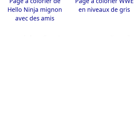
Page à colorier de
Page à colorier WWE
Hello Ninja mignon
en niveaux de gris
avec des amis
Page à colorier d'une
Page à colorier Led
scène vibrante du
Zeppelin
marché haïtien