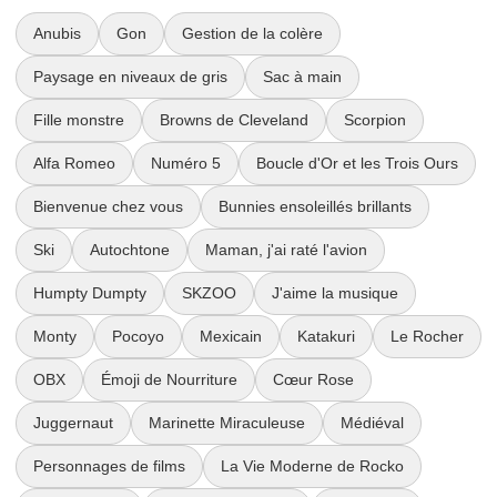
Anubis
Gon
Gestion de la colère
Paysage en niveaux de gris
Sac à main
Fille monstre
Browns de Cleveland
Scorpion
Alfa Romeo
Numéro 5
Boucle d'Or et les Trois Ours
Bienvenue chez vous
Bunnies ensoleillés brillants
Ski
Autochtone
Maman, j'ai raté l'avion
Humpty Dumpty
SKZOO
J'aime la musique
Monty
Pocoyo
Mexicain
Katakuri
Le Rocher
OBX
Émoji de Nourriture
Cœur Rose
Juggernaut
Marinette Miraculeuse
Médiéval
Personnages de films
La Vie Moderne de Rocko