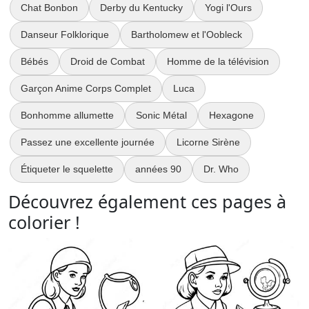
Chat Bonbon
Derby du Kentucky
Yogi l'Ours
Danseur Folklorique
Bartholomew et l'Oobleck
Bébés
Droid de Combat
Homme de la télévision
Garçon Anime Corps Complet
Luca
Bonhomme allumette
Sonic Métal
Hexagone
Passez une excellente journée
Licorne Sirène
Étiqueter le squelette
années 90
Dr. Who
Découvrez également ces pages à
colorier !