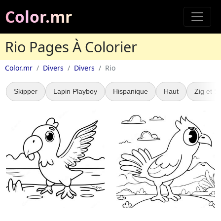
Color.mr
Rio Pages À Colorier
Color.mr
Divers
Divers
Rio
Skipper
Lapin Playboy
Hispanique
Haut
Zig et S